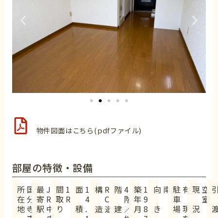
物件図面はこちら(pdfファイル)
部屋の特徴・設備
所
国
最
J
間
1
面
1
構
R
階
4
築
1
向
南
駐
有
現
空
在
分
寄
R
取
R
4
C
階
年
9
車
（
室
地
寺
駅
中
り
積
.
造
造
建
／
月
8
き
場
現
況