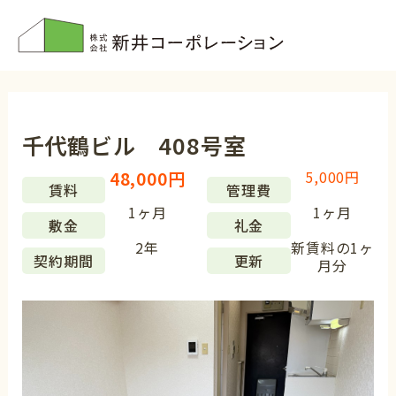
内
容
を
ス
Post
キ
navigation
ッ
千代鶴ビル 408号室
プ
48,000円
5,000円
賃料
管理費
1ヶ月
1ヶ月
敷金
礼金
2年
新賃料の1ヶ
契約期間
更新
月分