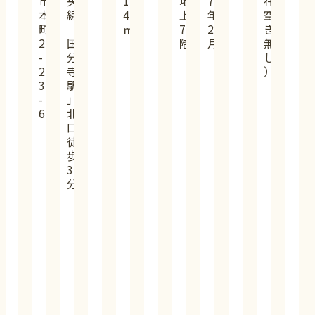
市
央
1
地
7
在
本
線
4
上
年
空
町
「
㎡
7
2
き
2
国
階
月
無
-
分
し
2
寺
）
3
駅
-
」
6
北
口
徒
歩
3
分